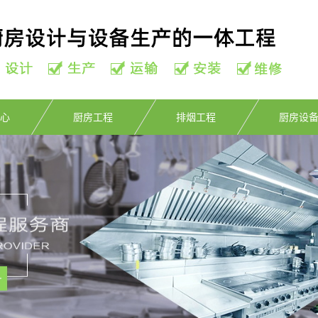
心
厨房工程
排烟工程
厨房设
设备
商用厨房工程
备
餐饮厨房工程
备
学校厨房工程
备
其他厨房工程
备
备
备