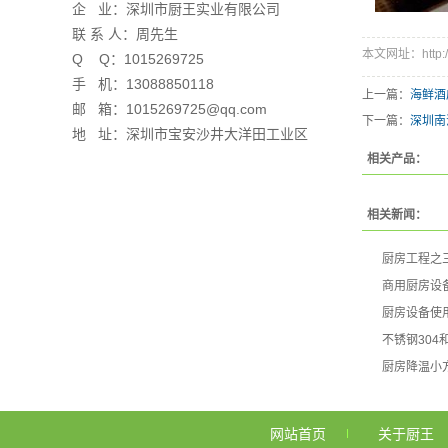
企 业：深圳市厨王实业有限公司
联 系 人：周先生
本文网址：http://w
Q Q：1015269725
手 机：13088850118
上一篇：
海鲜酒
邮 箱：1015269725@qq.com
下一篇：
深圳南
地 址：深圳市宝安沙井大洋田工业区
相关产品：
相关新闻：
厨房工程之
商用厨房设
厨房设备使
不锈钢304和
厨房降温小
网站首页
关于厨王