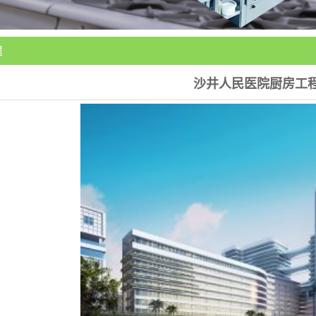
备
备
程
备
沙井人民医院厨房工
设备