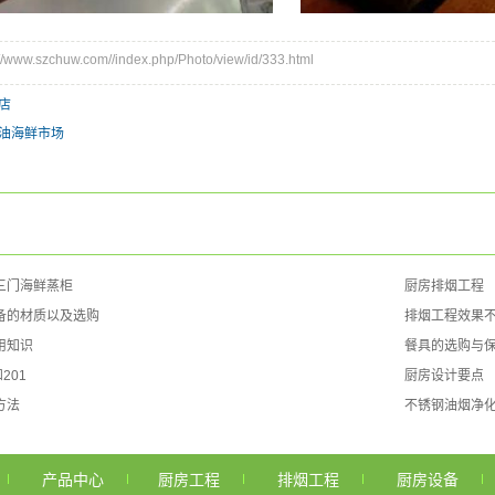
ww.szchuw.com//index.php/Photo/view/id/333.html
店
油海鲜市场
三门海鲜蒸柜
厨房排烟工程
备的材质以及选购
排烟工程效果
用知识
餐具的选购与
201
厨房设计要点
方法
不锈钢油烟净
产品中心
厨房工程
排烟工程
厨房设备