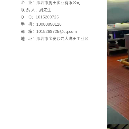
企 业：深圳市厨王实业有限公司
联 系 人：周先生
Q Q：1015269725
手 机：13088850118
邮 箱：1015269725@qq.com
地 址：深圳市宝安沙井大洋田工业区