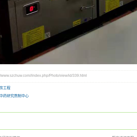
ww.szchuw.com//index.php/Photo/view/id/339.html
房工程
中药研究熬制中心