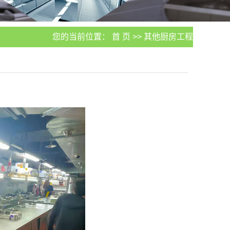
您的当前位置：
首 页
>>
其他厨房工程